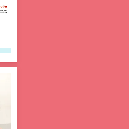
ORT:

mdw – Universität für Musik und 
darstellende Kunst Wien, Anton-von-
 
Webern-Platz 1, 1030 Wien

MITZUBRINGEN:

e 
Bequeme Kleidung, die schmutzig 
werden kann

Wasserflasche

WORKSHOPLEITUNG:

r 
Dietlinde Zeisel
 
ir 
eue, 
nen 
wung 
 wir 